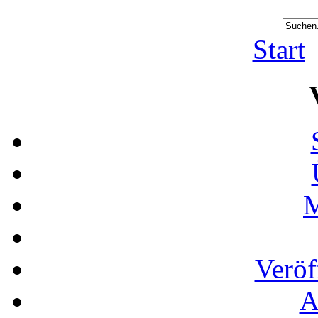
Start
M
Veröf
A