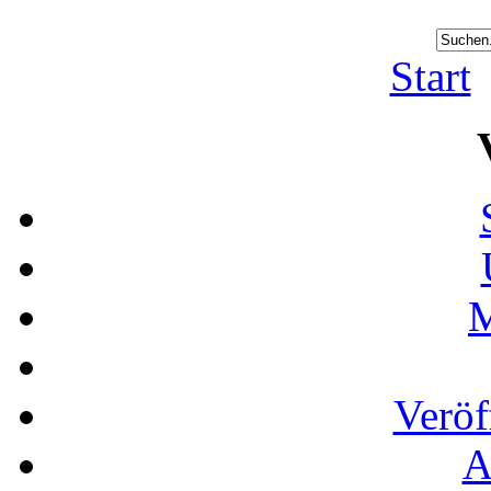
Start
M
Veröf
A