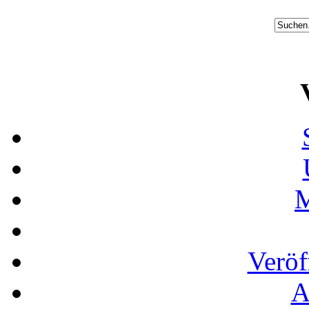
M
Veröf
A