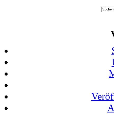
M
Veröf
A