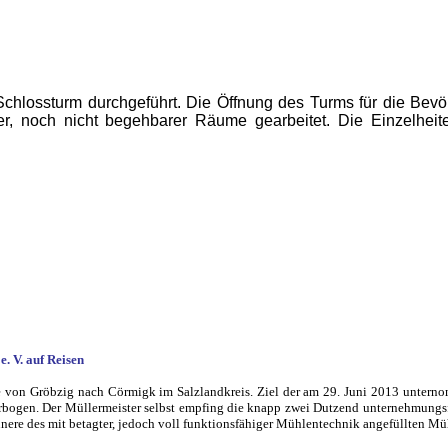
chlossturm durchgeführt. Die Öffnung des Turms für die Bevöl
r, noch nicht begehbarer Räume gearbeitet. Die Einzelheit
. V. auf Reisen
rte von Gröbzig nach Cörmigk im Salzlandkreis. Ziel der am 29. Juni 2013 unter
derbogen. Der Müllermeister selbst empfing die knapp zwei Dutzend unternehmung
Innere des mit betagter, jedoch voll funktionsfähiger Mühlentechnik angefüllten M