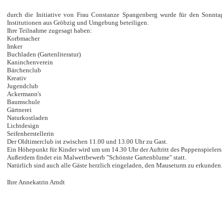
durch die Initiative von Frau Constanze Spangenberg wurde für den Sonntag
Institutionen aus Gröbzig und Umgebung beteiligen.
Ihre Teilnahme zugesagt haben:
Korbmacher
Imker
Buchladen (Gartenliteratur)
Kaninchenverein
Bärchenclub
Kreativ
Jugendclub
Ackermann's
Baumschule
Gärtnerei
Naturkostladen
Lichtdesign
Seifenherstellerin
Der Oldtimerclub ist zwischen 11.00 und 13.00 Uhr zu Gast.
Ein Höhepunkt für Kinder wird um
um
14.30 Uhr
der Auftritt des Puppenspielers
Außerdem findet ein Malwettbewerb "Schönste Gartenblume" statt.
Natürlich sind auch alle Gäste herzlich eingeladen, den Mauseturm zu erkunden
Ihre Annekatrin Arndt