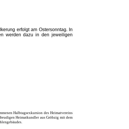
kerung erfolgt am Ostersonntag. In
en werden dazu in den jeweiligen
nommenen Halbtagsexkursion des Heimatvereins
sfreudigen Heimatkundler aus Gröbzig mit dem
ühlengebäudes.