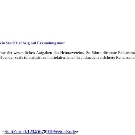
ein Stadt Gröbzig auf Erkundungstour
eine der wesentlichen Aufgaben des Heimatvereins. So führte die erste Exkursio
e über der Saale thronende, auf mittelalterlichen Grundmauern errichtete Renaissanc
«
Start
Zurück
1
2
3
4
5
6
7
8
9
10
Weiter
Ende
»